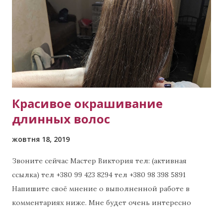
і
ї
Красивое окрашивание
длинных волос
жовтня 18, 2019
Звоните сейчас Мастер Виктория тел: (активная
ссылка) тел +380 99 423 8294 тел +380 98 398 5891
Напишите своё мнение о выполненной работе в
комментариях ниже. Мне будет очень интересно
узнать Ваше мнение. 😊😊😊 Примеры других