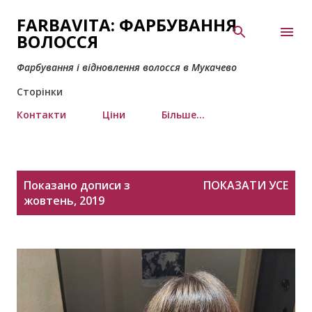
Перейти до основного вмісту
FARBAVITA: ФАРБУВАННЯ
ВОЛОССЯ
Фарбування і відновлення волосся в Мукачево
Сторінки
Контакти
Ціни
Більше…
П
Показано дописи з
ПОКАЗАТИ УСЕ
у
жовтень, 2019
б
л
і
к
а
ц