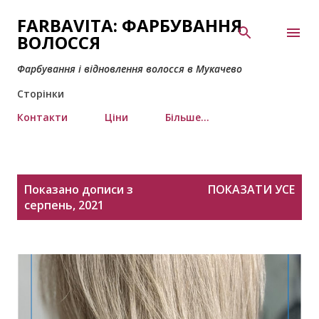
Перейти до основного вмісту
FARBAVITA: ФАРБУВАННЯ
ВОЛОССЯ
Фарбування і відновлення волосся в Мукачево
Сторінки
Контакти
Ціни
Більше…
П
Показано дописи з
ПОКАЗАТИ УСЕ
у
серпень, 2021
б
л
і
к
а
ц