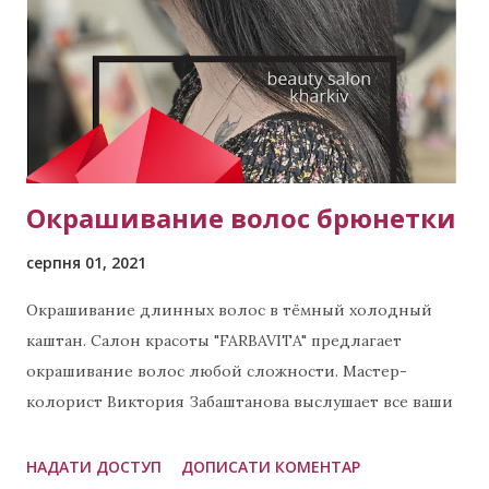
спеціалістом в колористиці, то ми вам не
рекомендуємо фарбувати волосся вдома. Результат
може бути непередбачуваним. Ми рекомендуємо
звернутися до спеціаліста . Як висвітлити фіолетове
волосся? Фіолетове волосся як інше фарбов...
Окрашивание волос брюнетки
серпня 01, 2021
Окрашивание длинных волос в тёмный холодный
каштан. Салон красоты "FARBAVITA" предлагает
окрашивание волос любой сложности. Мастер-
колорист Виктория Забаштанова выслушает все ваши
пожелания и поможет подобрать желаемый цвет на
палитре красок. Звоните сейчас Мастер Виктория тел:
НАДАТИ ДОСТУП
ДОПИСАТИ КОМЕНТАР