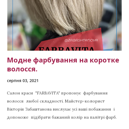
і
ї
Модне фарбування на коротке
волосся.
серпня 03, 2021
Салон краси "FARBAVITA" пропонує фарбування
волосся любої складності. Майстер-колорист
Вікторія Забаштанова вислухає усі ваші побажання і
допоможе підібрати бажаний колір на палітрі фарб.
Дзвоніть прямо зараз. Топ майстер Вікторія (активне