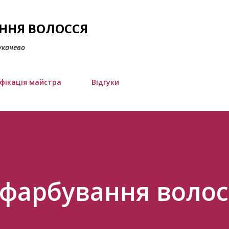
Перейти до основного вмісту
АННЯ ВОЛОССЯ
укачево
фікація майстра
Відгуки
 фарбування волос