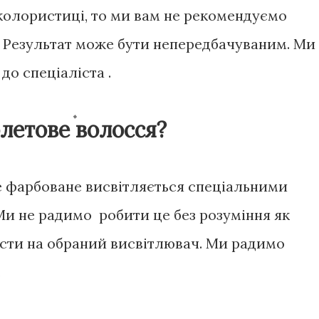
 колористиці, то ми вам не рекомендуємо
 Результат може бути непередбачуваним. Ми
о спеціаліста .
олетове волосся?
е фарбоване висвітляється спеціальними
и не радимо робити це без розуміння як
ести на обраний висвітлювач. Ми радимо
.