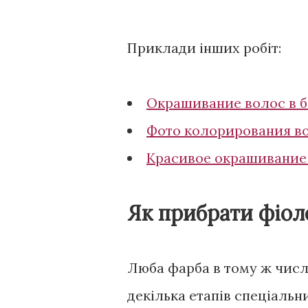
Приклади інших робіт:
Окрашивание волос в 
Фото колорирования в
Красивое окрашивание
Як прибрати фіол
Люба фарба в тому ж числі
декілька етапів спеціаль