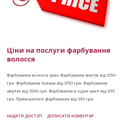
делают рельефное окрашивание . Звоните сейчас
Мастер Виктория тел: (активная ссылка) тел +380 99
423 8294 тел +380 98 398 5891 Примеры других
выполненных работ: Красивая п...
Ціни на послуги фарбування
волосся
Фарбування волосся ціна: Фарбування шатуш від 1250
грн. Фарбування балаяж від 1250 грн. Фарбування
айртач від 1500 грн. Фарбування в один цвет від 650
грн. Прикорневое фарбування від 350 грн.
Відновлення волосся від 700 грн. Приклади
виконаних робіт: Холодний шатен Карамельний
НАДАТИ ДОСТУП
ДОПИСАТИ КОМЕНТАР
колір волосся Полуничний блонд Темно-рудий колір