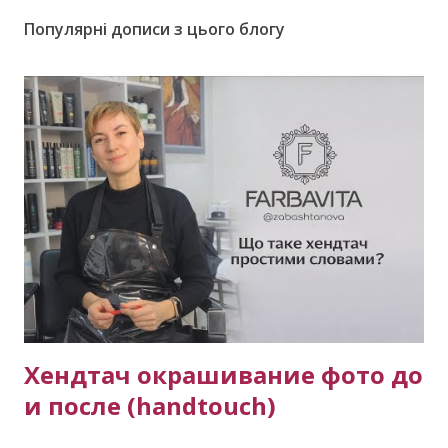
Популярні дописи з цього блогу
Хендтач окрашивание фото до
и после (handtouch)