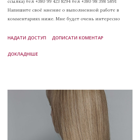
ссылка) тел +380 99 423 8294 тел +380 98 398 5891
Напишите своё мнение о выполненной работе в
комментариях ниже. Мне будет очень интересно
узнать Ваше мнение. 😊😊😊 Примеры других
выполненных работ: Балаяж цена Харьков
НАДАТИ ДОСТУП
ДОПИСАТИ КОМЕНТАР
Окрашивание волос в бежевый цвет Блонд
ДОКЛАДНІШЕ
парикмахер Харьков