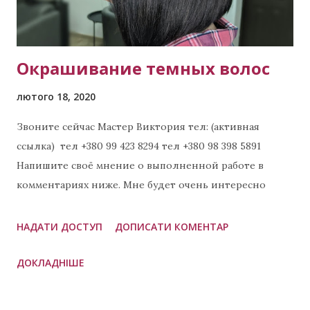
Окрашивание темных волос
лютого 18, 2020
Звоните сейчас Мастер Виктория тел: (активная
ссылка) тел +380 99 423 8294 тел +380 98 398 5891
Напишите своё мнение о выполненной работе в
комментариях ниже. Мне будет очень интересно
узнать Ваше мнение. 😊😊😊 Примеры других
выполненных работ: Холодный шатен Цветное
НАДАТИ ДОСТУП
ДОПИСАТИ КОМЕНТАР
окрашивание волос в Харькове Яркое окрашивание в
ДОКЛАДНІШЕ
Харькове