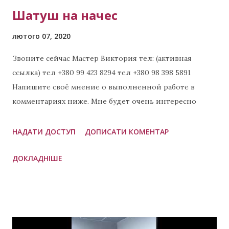
Шатуш на начес
лютого 07, 2020
Звоните сейчас Мастер Виктория тел: (активная
ссылка) тел +380 99 423 8294 тел +380 98 398 5891
Напишите своё мнение о выполненной работе в
комментариях ниже. Мне будет очень интересно
узнать Ваше мнение. 😊😊😊 Примеры других
выполненных работ: Окрашивание волос в блонд
НАДАТИ ДОСТУП
ДОПИСАТИ КОМЕНТАР
видео Видео окрашивание шатуш Шатуш в
ДОКЛАДНІШЕ
пшеничном блонде