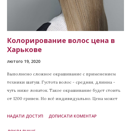
Колорирование волос цена в
Харькове
лютого 19, 2020
Выполнено сложное окрашивание с применением
техники шатуш. Густота волос - средняя, длинна -
чуть ниже лопаток. Такое окрашивание будет стоить
от 1200 гривен. Но всё индивидуально. Цена может
снизиться если будет небольшая густота волос и если
длинна будет короче. Звоните сейчас Мастер
НАДАТИ ДОСТУП
ДОПИСАТИ КОМЕНТАР
Виктория тел: (активная ссылка) тел +380 99 423 8294