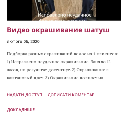
Видео окрашивание шатуш
лютого 06, 2020
Подборка разных окрашиваний волос из 4 клиентов:
1) Исправлено неудачное окрашивание. Заняло 12
часов, но результат достигнут. 2) Окрашивание в
каштановый цвет. 3) Окрашивание полностью
натуральным красителем Bioactive от Farmagan. 4)
Шатуш на рыжих волосах. Звоните сейчас Мастер
НАДАТИ ДОСТУП
ДОПИСАТИ КОМЕНТАР
Виктория тел: (активная ссылка) тел +380 99 423 8294
ДОКЛАДНІШЕ
тел +380 98 398 5891 Напишите своё мнение о
выполненной работе в комментариях ниже. Мне
будет очень интересно узнать Ваше мнение. 😊😊😊