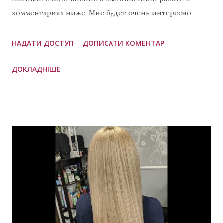
комментариях ниже. Мне будет очень интересно
узнать Ваше мнение. 😊😊😊 Примеры других
выполненных работ: Окрашивание в рыжий цвет
НАДАТИ ДОСТУП
ДОПИСАТИ КОМЕНТАР
фото Видео окрашивание шатуш Окрашивание
ДОКЛАДНІШЕ
нарощенных волос