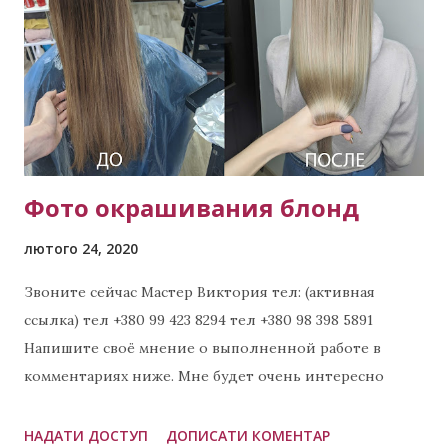
і
ї
Фото окрашивания блонд
лютого 24, 2020
Звоните сейчас Мастер Виктория тел: (активная
ссылка) тел +380 99 423 8294 тел +380 98 398 5891
Напишите своё мнение о выполненной работе в
комментариях ниже. Мне будет очень интересно
узнать Ваше мнение. 😊😊😊 Примеры других
выполненных работ: Колорирование Харьков
НАДАТИ ДОСТУП
ДОПИСАТИ КОМЕНТАР