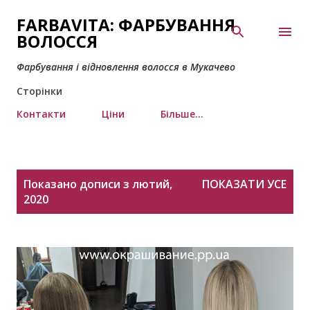
Перейти до основного вмісту
FARBAVITA: ФАРБУВАННЯ
ВОЛОССЯ
Фарбування і відновлення волосся в Мукачево
Сторінки
Контакти
Ціни
Більше…
П
Показано дописи з лютий,
ПОКАЗАТИ УСЕ
у
2020
б
л
і
к
а
ц