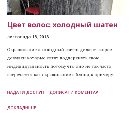
вид фарбування, як правило, вартість від 1000
гривень. Для біл...
Цвет волос: холодный шатен
листопада 18, 2018
Окрашивание в холодный шатен делают скорее
девушки которые хотят подчеркнуть свою
индивидуальность потому что оно не так часто
встречается как окрашивание в блонд к примеру.
Холодный шатен подходит как для девушек с
длинными локонами так и те у кого короткие. Имея
НАДАТИ ДОСТУП
ДОПИСАТИ КОМЕНТАР
такой цвет Вы скорее хотите выделяться, а не
ДОКЛАДНІШЕ
сливаться с большинством. Хотя если мы говорим о
блондах, то есть похожее по цветотипу внешности,
называется оно холодный блонд . Переходите по
ссылке и можете сами сравнить. Если у Вас