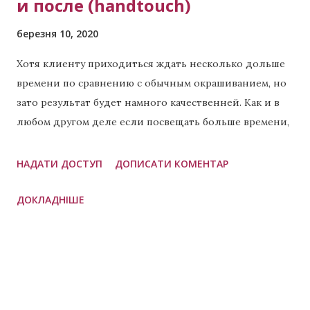
и после (handtouch)
березня 10, 2020
Хотя клиенту приходиться ждать несколько дольше
времени по сравнению с обычным окрашиванием, но
зато результат будет намного качественней. Как и в
любом другом деле если посвещать больше времени,
то результат всегда будет лучше. Что такое хендтач?
Это техника окрашивания при которой в разных
НАДАТИ ДОСТУП
ДОПИСАТИ КОМЕНТАР
пропорциях применяется сразу две техники: балаяж
ДОКЛАДНІШЕ
(пример чистого балаяжа ) и эйртач. Часто это 60/40,
но бывают и другие пропорции, которые зависят от
личных предпочтений мастера. Данная техника
применяется для создания необычных эффектов. Чем
отличается хендтач от эйртач или в чём разница?
Если коротко, то хендтач это комбинация двух других