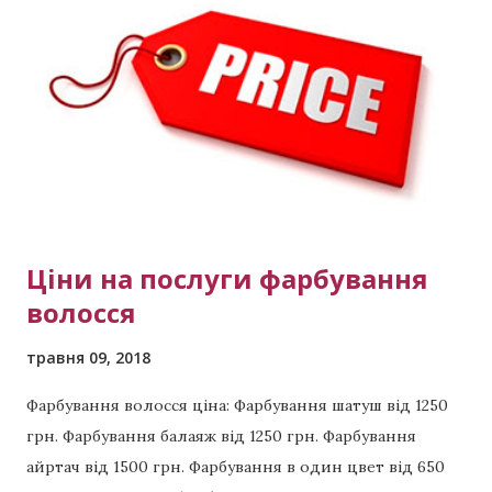
техник одна из которых как раз эйртач. Что такое
обратный хендтач? Так же если очень кратко и
понятно, то это когда из однотонного блонда
делают рельефное окрашивание . Звоните сейчас
Мастер Виктория тел: (активная ссылка) тел +380 99
423 8294 тел +380 98 398 5891 Примеры других
выполненных работ: Красивая п...
Ціни на послуги фарбування
волосся
травня 09, 2018
Фарбування волосся ціна: Фарбування шатуш від 1250
грн. Фарбування балаяж від 1250 грн. Фарбування
айртач від 1500 грн. Фарбування в один цвет від 650