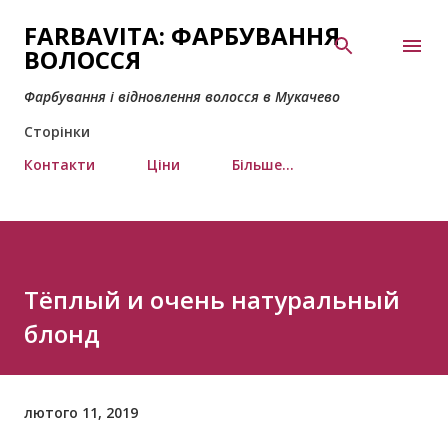
Перейти до основного вмісту
FARBAVITA: ФАРБУВАННЯ
ВОЛОССЯ
Фарбування і відновлення волосся в Мукачево
Сторінки
Контакти
Ціни
Більше…
Тёплый и очень натуральный
блонд
лютого 11, 2019