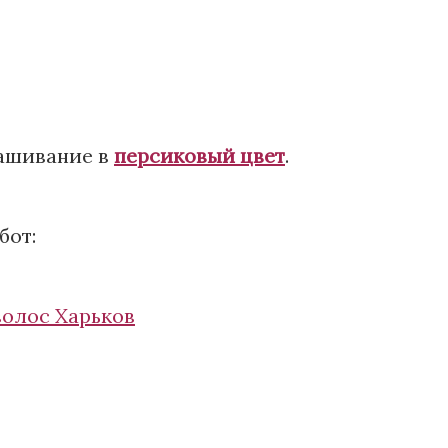
рашивание в
персиковый цвет
.
бот:
волос Харьков