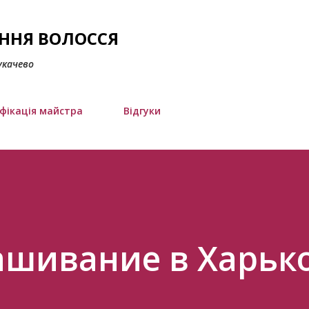
Перейти до основного вмісту
АННЯ ВОЛОССЯ
укачево
фікація майстра
Відгуки
ашивание в Харьк