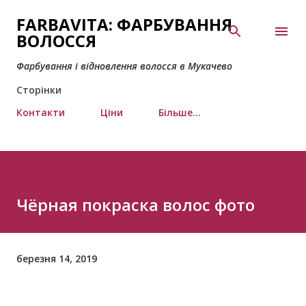
Перейти до основного вмісту
FARBAVITA: ФАРБУВАННЯ
ВОЛОССЯ
Фарбування і відновлення волосся в Мукачево
Сторінки
Контакти
Ціни
Більше…
Чёрная покраска волос фото
березня 14, 2019