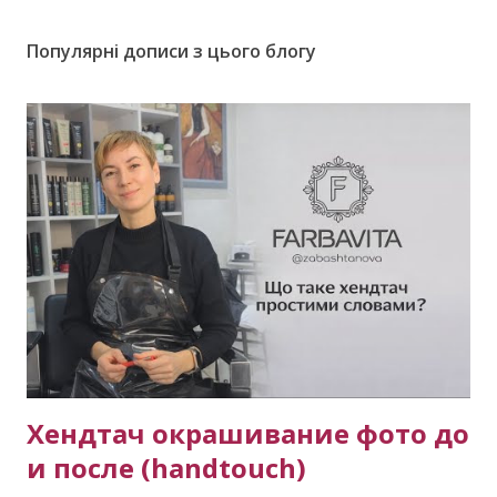
Популярні дописи з цього блогу
Хендтач окрашивание фото до
и после (handtouch)