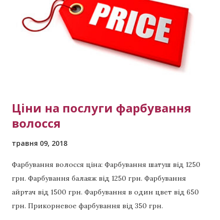
обратный хендтач? Так же если очень кратко и
понятно, то это когда из однотонного блонда
делают рельефное окрашивание . Звоните сейчас
Мастер Виктория тел: (активная ссылка) тел +380 99
423 8294 тел +380 98 398 5891 Примеры других
выполненных работ: Красивая п...
Ціни на послуги фарбування
волосся
травня 09, 2018
Фарбування волосся ціна: Фарбування шатуш від 1250
грн. Фарбування балаяж від 1250 грн. Фарбування
айртач від 1500 грн. Фарбування в один цвет від 650
грн. Прикорневое фарбування від 350 грн.
Відновлення волосся від 700 грн. Приклади