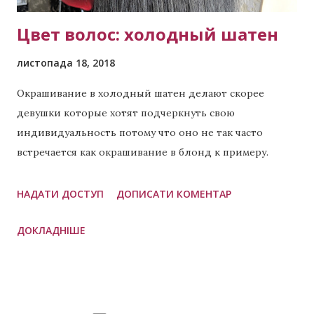
Цвет волос: холодный шатен
листопада 18, 2018
Окрашивание в холодный шатен делают скорее
девушки которые хотят подчеркнуть свою
индивидуальность потому что оно не так часто
встречается как окрашивание в блонд к примеру.
Холодный шатен подходит как для девушек с
длинными локонами так и те у кого короткие. Имея
НАДАТИ ДОСТУП
ДОПИСАТИ КОМЕНТАР
такой цвет Вы скорее хотите выделяться, а не
ДОКЛАДНІШЕ
сливаться с большинством. Хотя если мы говорим о
блондах, то есть похожее по цветотипу внешности,
называется оно холодный блонд . Переходите по
ссылке и можете сами сравнить. Если у Вас
предпочтение к блонду, но вы хотите что-то