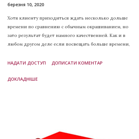
березня 10, 2020
Хотя клиенту приходиться ждать несколько дольше
времени по сравнению с обычным окрашиванием, но
зато результат будет намного качественней. Как и в
любом другом деле если посвещать больше времени,
то результат всегда будет лучше. Что такое хендтач?
Это техника окрашивания при которой в разных
НАДАТИ ДОСТУП
ДОПИСАТИ КОМЕНТАР
пропорциях применяется сразу две техники: балаяж
ДОКЛАДНІШЕ
(пример чистого балаяжа ) и эйртач. Часто это 60/40,
но бывают и другие пропорции, которые зависят от
личных предпочтений мастера. Данная техника
применяется для создания необычных эффектов. Чем
отличается хендтач от эйртач или в чём разница?
Если коротко, то хендтач это комбинация двух других
техник одна из которых как раз эйртач. Что такое