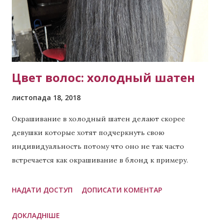
Ви зможете отримати більш точну ціну фарбування.
Яка вартість фарбування омбре? Омбре – це складний
вид фарбування, як правило, вартість від 1000
гривень. Для біл...
Цвет волос: холодный шатен
листопада 18, 2018
Окрашивание в холодный шатен делают скорее
девушки которые хотят подчеркнуть свою
индивидуальность потому что оно не так часто
встречается как окрашивание в блонд к примеру.
Холодный шатен подходит как для девушек с
длинными локонами так и те у кого короткие. Имея
НАДАТИ ДОСТУП
ДОПИСАТИ КОМЕНТАР
такой цвет Вы скорее хотите выделяться, а не
ДОКЛАДНІШЕ
сливаться с большинством. Хотя если мы говорим о