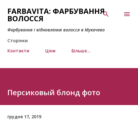
Перейти до основного вмісту
FARBAVITA: ФАРБУВАННЯ
ВОЛОССЯ
Фарбування і відновлення волосся в Мукачево
Сторінки
Контакти
Ціни
Більше…
Персиковый блонд фото
грудня 17, 2019