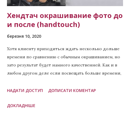
Хендтач окрашивание фото до
и после (handtouch)
березня 10, 2020
Хотя клиенту приходиться ждать несколько дольше
времени по сравнению с обычным окрашиванием, но
зато результат будет намного качественней. Как и в
любом другом деле если посвещать больше времени,
то результат всегда будет лучше. Что такое хендтач?
Это техника окрашивания при которой в разных
НАДАТИ ДОСТУП
ДОПИСАТИ КОМЕНТАР
пропорциях применяется сразу две техники: балаяж
ДОКЛАДНІШЕ
(пример чистого балаяжа ) и эйртач. Часто это 60/40,
но бывают и другие пропорции, которые зависят от
личных предпочтений мастера. Данная техника
применяется для создания необычных эффектов. Чем