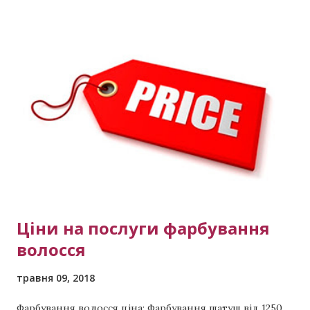
отличается хендтач от эйртач или в чём разница?
Если коротко, то хендтач это комбинация двух других
техник одна из которых как раз эйртач. Что такое
обратный хендтач? Так же если очень кратко и
понятно, то это когда из однотонного блонда
делают рельефное окрашивание . Звоните сейчас
Мастер Виктория тел: (активная ссылка) тел +380 99
423 8294 тел +380 98 398 5891 Примеры других
выполненных работ: Красивая п...
Ціни на послуги фарбування
волосся
травня 09, 2018
Фарбування волосся ціна: Фарбування шатуш від 1250