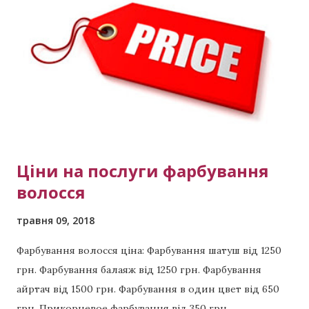
техник одна из которых как раз эйртач. Что такое
обратный хендтач? Так же если очень кратко и
понятно, то это когда из однотонного блонда
делают рельефное окрашивание . Звоните сейчас
Мастер Виктория тел: (активная ссылка) тел +380 99
423 8294 тел +380 98 398 5891 Примеры других
выполненных работ: Красивая п...
Ціни на послуги фарбування
волосся
травня 09, 2018
Фарбування волосся ціна: Фарбування шатуш від 1250
грн. Фарбування балаяж від 1250 грн. Фарбування
айртач від 1500 грн. Фарбування в один цвет від 650
грн. Прикорневое фарбування від 350 грн.