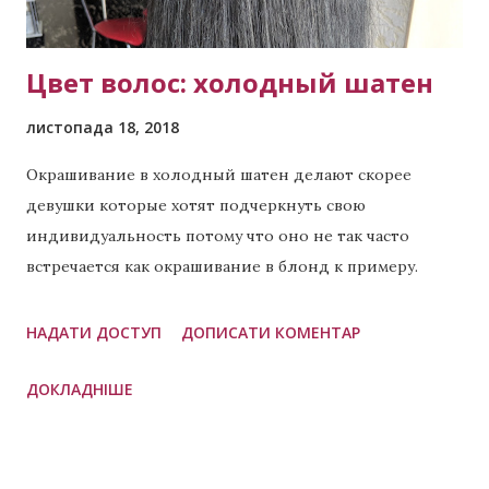
гривень. Для біл...
Цвет волос: холодный шатен
листопада 18, 2018
Окрашивание в холодный шатен делают скорее
девушки которые хотят подчеркнуть свою
индивидуальность потому что оно не так часто
встречается как окрашивание в блонд к примеру.
Холодный шатен подходит как для девушек с
длинными локонами так и те у кого короткие. Имея
НАДАТИ ДОСТУП
ДОПИСАТИ КОМЕНТАР
такой цвет Вы скорее хотите выделяться, а не
ДОКЛАДНІШЕ
сливаться с большинством. Хотя если мы говорим о
блондах, то есть похожее по цветотипу внешности,
называется оно холодный блонд . Переходите по
ссылке и можете сами сравнить. Если у Вас