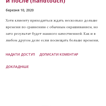
и после (handtouch)
березня 10, 2020
Хотя клиенту приходиться ждать несколько дольше
времени по сравнению с обычным окрашиванием, но
зато результат будет намного качественней. Как и в
любом другом деле если посвещать больше времени,
то результат всегда будет лучше. Что такое хендтач?
Это техника окрашивания при которой в разных
НАДАТИ ДОСТУП
ДОПИСАТИ КОМЕНТАР
пропорциях применяется сразу две техники: балаяж
ДОКЛАДНІШЕ
(пример чистого балаяжа ) и эйртач. Часто это 60/40,
но бывают и другие пропорции, которые зависят от
личных предпочтений мастера. Данная техника
применяется для создания необычных эффектов. Чем
отличается хендтач от эйртач или в чём разница?
Если коротко, то хендтач это комбинация двух других