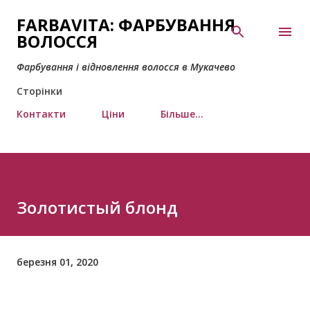
Перейти до основного вмісту
FARBAVITA: ФАРБУВАННЯ
ВОЛОССЯ
Фарбування і відновлення волосся в Мукачево
Сторінки
Контакти
Ціни
Більше…
Золотистый блонд
березня 01, 2020