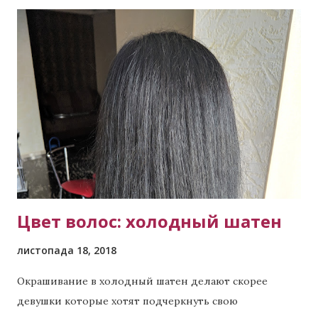
питання: Скільки коштує фарбування волосся? Вище
ми навели стартові приблизні ціни. Уточнити
вартість можна дізнатись віддалено. Достатньо
надіслати майстру в будь-який зручний месенджер
фотографію Вашого волосся, описати бажаний
результат, відповісти на кілька уточнюючих питань і
Ви зможете отримати більш точну ціну фарбування.
Яка вартість фарбування омбре? Омбре – це складний
вид фарбування, як правило, вартість від 1000
гривень. Для біл...
Цвет волос: холодный шатен
листопада 18, 2018
Окрашивание в холодный шатен делают скорее
девушки которые хотят подчеркнуть свою