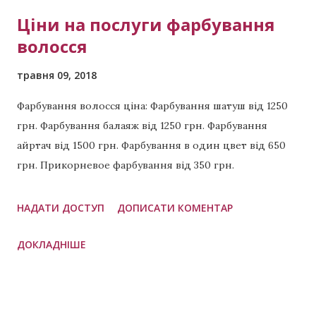
Ціни на послуги фарбування
волосся
травня 09, 2018
Фарбування волосся ціна: Фарбування шатуш від 1250
грн. Фарбування балаяж від 1250 грн. Фарбування
айртач від 1500 грн. Фарбування в один цвет від 650
грн. Прикорневое фарбування від 350 грн.
Відновлення волосся від 700 грн. Приклади
виконаних робіт: Холодний шатен Карамельний
НАДАТИ ДОСТУП
ДОПИСАТИ КОМЕНТАР
колір волосся Полуничний блонд Темно-рудий колір
ДОКЛАДНІШЕ
волосся Холодний каштан Рубіновий колір волосся
Платиновий блонд Золотий блонд Персиковий
блонд Насичений рудий колір волосся Бежевий
шатен Голлівудські локони Русі кольори Часті