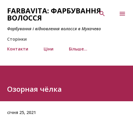
Перейти до основного вмісту
FARBAVITA: ФАРБУВАННЯ
ВОЛОССЯ
Фарбування і відновлення волосся в Мукачево
Сторінки
Контакти
Ціни
Більше…
Озорная чёлка
січня 25, 2021