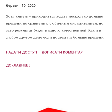
березня 10, 2020
Хотя клиенту приходиться ждать несколько дольше
времени по сравнению с обычным окрашиванием, но
зато результат будет намного качественней. Как и в
любом другом деле если посвещать больше времени,
то результат всегда будет лучше. Что такое хендтач?
Это техника окрашивания при которой в разных
НАДАТИ ДОСТУП
ДОПИСАТИ КОМЕНТАР
пропорциях применяется сразу две техники: балаяж
ДОКЛАДНІШЕ
(пример чистого балаяжа ) и эйртач. Часто это 60/40,
но бывают и другие пропорции, которые зависят от
личных предпочтений мастера. Данная техника
применяется для создания необычных эффектов. Чем
отличается хендтач от эйртач или в чём разница?
Если коротко, то хендтач это комбинация двух других
техник одна из которых как раз эйртач. Что такое