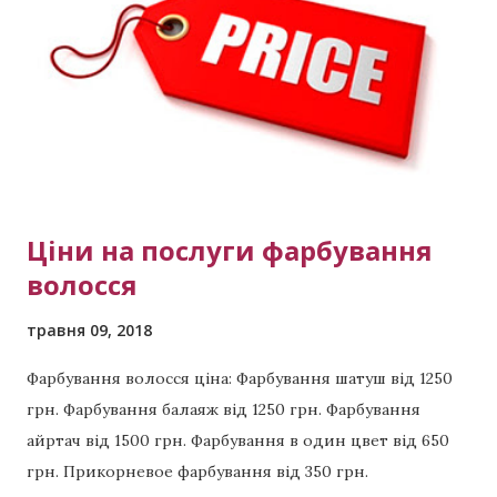
обратный хендтач? Так же если очень кратко и
понятно, то это когда из однотонного блонда
делают рельефное окрашивание . Звоните сейчас
Мастер Виктория тел: (активная ссылка) тел +380 99
423 8294 тел +380 98 398 5891 Примеры других
выполненных работ: Красивая п...
Ціни на послуги фарбування
волосся
травня 09, 2018
Фарбування волосся ціна: Фарбування шатуш від 1250
грн. Фарбування балаяж від 1250 грн. Фарбування
айртач від 1500 грн. Фарбування в один цвет від 650
грн. Прикорневое фарбування від 350 грн.