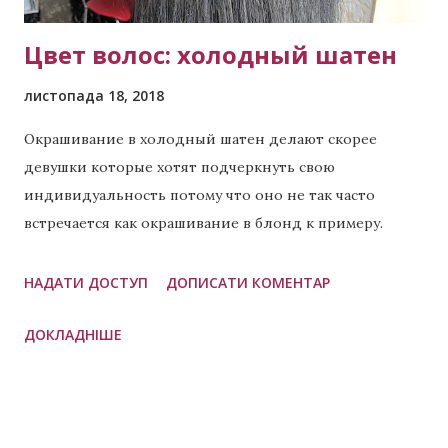
гривень. Для біл...
Цвет волос: холодный шатен
листопада 18, 2018
Окрашивание в холодный шатен делают скорее
девушки которые хотят подчеркнуть свою
индивидуальность потому что оно не так часто
встречается как окрашивание в блонд к примеру.
Холодный шатен подходит как для девушек с
длинными локонами так и те у кого короткие. Имея
НАДАТИ ДОСТУП
ДОПИСАТИ КОМЕНТАР
такой цвет Вы скорее хотите выделяться, а не
ДОКЛАДНІШЕ
сливаться с большинством. Хотя если мы говорим о
блондах, то есть похожее по цветотипу внешности,
называется оно холодный блонд . Переходите по
ссылке и можете сами сравнить. Если у Вас
предпочтение к блонду, но вы хотите что-то