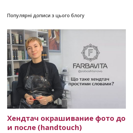
Популярні дописи з цього блогу
Хендтач окрашивание фото до
и после (handtouch)