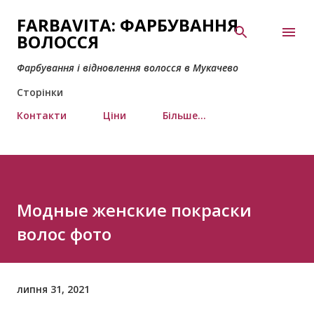
Перейти до основного вмісту
FARBAVITA: ФАРБУВАННЯ
ВОЛОССЯ
Фарбування і відновлення волосся в Мукачево
Сторінки
Контакти
Ціни
Більше…
Модные женские покраски
волос фото
липня 31, 2021