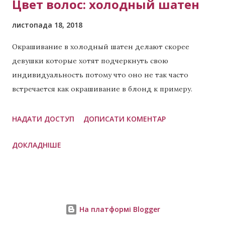
Цвет волос: холодный шатен
листопада 18, 2018
Окрашивание в холодный шатен делают скорее
девушки которые хотят подчеркнуть свою
индивидуальность потому что оно не так часто
встречается как окрашивание в блонд к примеру.
Холодный шатен подходит как для девушек с
длинными локонами так и те у кого короткие. Имея
НАДАТИ ДОСТУП
ДОПИСАТИ КОМЕНТАР
такой цвет Вы скорее хотите выделяться, а не
ДОКЛАДНІШЕ
сливаться с большинством. Хотя если мы говорим о
блондах, то есть похожее по цветотипу внешности,
называется оно холодный блонд . Переходите по
ссылке и можете сами сравнить. Если у Вас
предпочтение к блонду, но вы хотите что-то
На платформі Blogger
поменять, то холодный блонд может быть то что