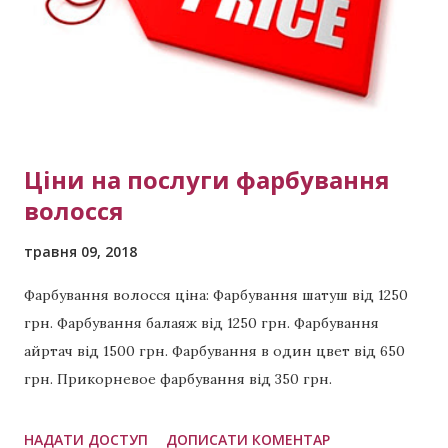
делают рельефное окрашивание . Звоните сейчас
Мастер Виктория тел: (активная ссылка) тел +380 99
423 8294 тел +380 98 398 5891 Примеры других
выполненных работ: Красивая п...
Ціни на послуги фарбування
волосся
травня 09, 2018
Фарбування волосся ціна: Фарбування шатуш від 1250
грн. Фарбування балаяж від 1250 грн. Фарбування
айртач від 1500 грн. Фарбування в один цвет від 650
грн. Прикорневое фарбування від 350 грн.
Відновлення волосся від 700 грн. Приклади
виконаних робіт: Холодний шатен Карамельний
НАДАТИ ДОСТУП
ДОПИСАТИ КОМЕНТАР