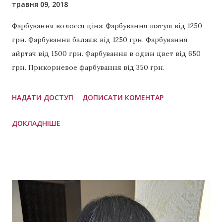
травня 09, 2018
Фарбування волосся ціна: Фарбування шатуш від 1250
грн. Фарбування балаяж від 1250 грн. Фарбування
айртач від 1500 грн. Фарбування в один цвет від 650
грн. Прикорневое фарбування від 350 грн.
Відновлення волосся від 700 грн. Приклади
виконаних робіт: Холодний шатен Карамельний
НАДАТИ ДОСТУП
ДОПИСАТИ КОМЕНТАР
колір волосся Полуничний блонд Темно-рудий колір
ДОКЛАДНІШЕ
волосся Холодний каштан Рубіновий колір волосся
Платиновий блонд Золотий блонд Персиковий
блонд Насичений рудий колір волосся Бежевий
шатен Голлівудські локони Русі кольори Часті
питання: Скільки коштує фарбування волосся? Вище
ми навели стартові приблизні ціни. Уточнити
вартість можна дізнатись віддалено. Достатньо
надіслати майстру в будь-який зручний месенджер