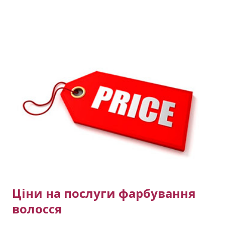
личных предпочтений мастера. Данная техника
применяется для создания необычных эффектов. Чем
отличается хендтач от эйртач или в чём разница?
Если коротко, то хендтач это комбинация двух других
техник одна из которых как раз эйртач. Что такое
обратный хендтач? Так же если очень кратко и
понятно, то это когда из однотонного блонда
делают рельефное окрашивание . Звоните сейчас
Мастер Виктория тел: (активная ссылка) тел +380 99
423 8294 тел +380 98 398 5891 Примеры других
выполненных работ: Красивая п...
Ціни на послуги фарбування
волосся