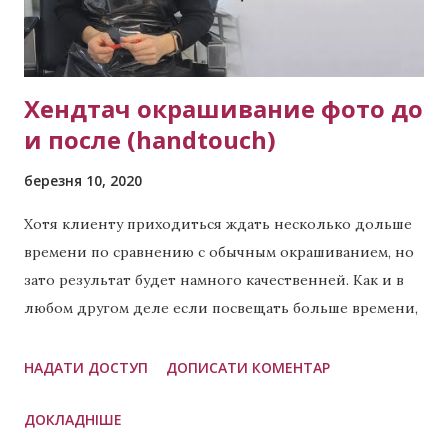
Хендтач окрашивание фото до
и после (handtouch)
березня 10, 2020
Хотя клиенту приходиться ждать несколько дольше
времени по сравнению с обычным окрашиванием, но
зато результат будет намного качественней. Как и в
любом другом деле если посвещать больше времени,
то результат всегда будет лучше. Что такое хендтач?
Это техника окрашивания при которой в разных
НАДАТИ ДОСТУП
ДОПИСАТИ КОМЕНТАР
пропорциях применяется сразу две техники: балаяж
ДОКЛАДНІШЕ
(пример чистого балаяжа ) и эйртач. Часто это 60/40,
но бывают и другие пропорции, которые зависят от