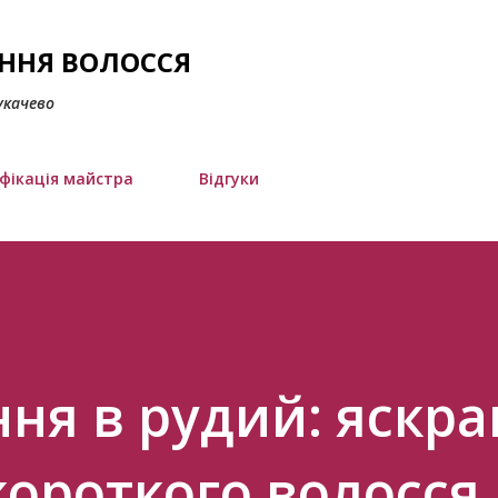
Перейти до основного вмісту
АННЯ ВОЛОССЯ
укачево
фікація майстра
Відгуки
ння в рудий: яскр
короткого волосся