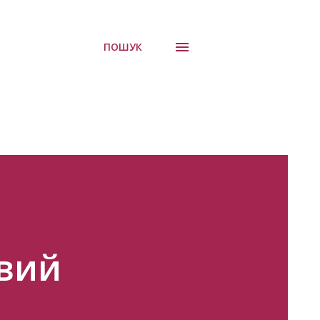
ПОШУК
авий