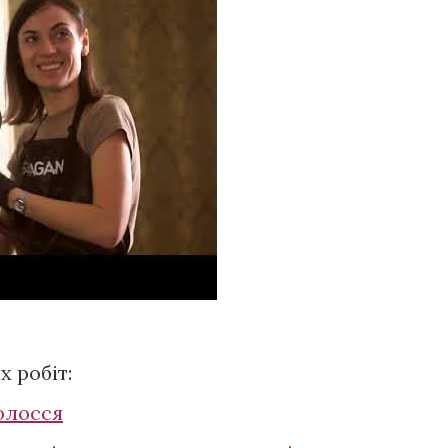
 робіт:
олосся