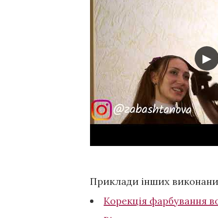
▶
Приклади інших виконаних
Корекція фарбування в